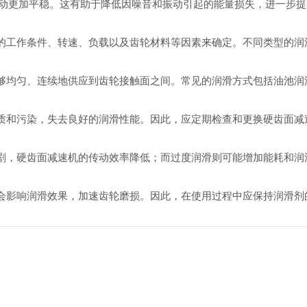
更加平稳。这有助于降低因噪音和振动引起的能量损失，进一步提
机的工作条件、转速、负载以及齿轮材料等因素来确定。不同类型的
能够均匀、连续地供应到齿轮接触面之间。常见的润滑方式包括油池
变质和污染，失去良好的润滑性能。因此，应定期检查和更换硬齿面
加剧，硬齿面减速机的传动效率降低；而过度润滑则可能增加能耗和
物会影响润滑效果，加速齿轮磨损。因此，在使用过程中应保持润滑