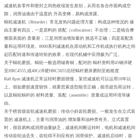
减速机各零件和密封之间热收缩发生差别，从而在各合作面构成空
隙，润滑油液由于温度的 升高变稀，易构成泄露。
蜗轮减速机（Retarder）常见发热问题处理方案：构成这种情况的 缘
由主要有四点，一是原料的 搭配（collocation）不合理；二是啮合摩
擦面表面的 质量差；三是润滑油增加量的 挑选不正确；四是装配质
量和运用环境差。8000系列减速机在原动机和工作机或执行机构之间
起匹配转速和传递转矩的效果，在现代机械中应用极为广泛。
关于蜗轮磨损。蜗轮一般选用锡青铜，配对的 蜗杆资料用45钢淬硬
至HRC4555,或40Cr淬硬HRC5055后经蜗杆磨床磨削至粗糙度
Ra0.8μm.减速机正常运转时磨损很慢，某些减速机可以运用10年以
上。假如磨损速度较快，就要思索选型能否正确，能否超负荷运转，
以及蜗轮蜗杆的 材料质量、装配（assemble）质量或运用环境等缘
由。
关于榜首级齿轮减速机磨损：传动小斜齿轮磨损。一般发生在立式装
置的 减速机上，主要与润滑油的 增加量和油种类有关。立式装置
时，很容易构成润滑油量缺乏，减速机间断运转时，电机和减速机间
传动齿轮油丢失，齿轮得不到应有的 润滑保护。减速机启动时，齿