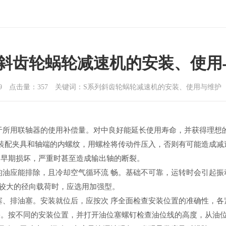
列斜齿轮蜗轮减速机的安装、使用
06-09 点击量：357 关键词：S系列斜齿轮蜗轮减速机的安装、使用与维
于所用联轴器的使用补偿量。对中良好能延长使用寿命，并获得理想
用装配夹具和轴端的内螺纹，用螺栓将传动件压入，否则有可能造成
的早期损坏，严重时甚至造成输出轴的断裂。
的油应能排除，且冷却空气循环流 畅。基础不可靠，运转时会引起振
较大的径向载荷时，应选用加强型。
塞、排油塞。安装就位后，应按次 序全面检查安装位置的准确性，各
塞。按不同的安装位置，并打开油位塞螺钉检查油位线的高度，从油位