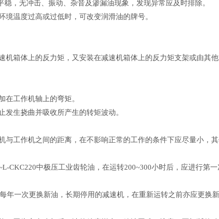
应平稳，无冲击、振动、杂音及渗漏油现象，发现异常应及时排除。
环境温度过高或过低时，可改变润滑油的牌号。
速机箱体上的反力矩，又安装在减速机箱体上的反力矩支架或由其他
加在工作机轴上的弯矩。
止发生挠曲并吸收所产生的转矩波动。
与工作机之间的距离，在不影响正常的工作的条件下应尽量小，其值为
100~L-CKC220中极压工业齿轮油，在运转200~300小时后，
时或每年一次更换新油，长期停用的减速机，在重新运转之前亦应更换