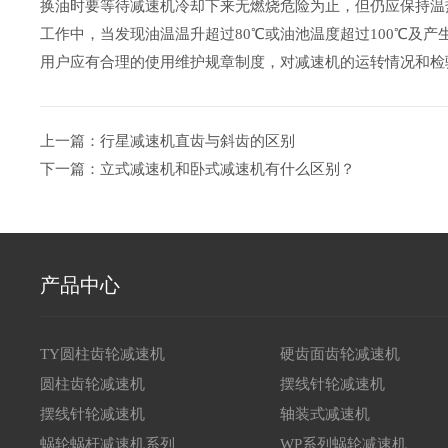
换油时要等待减速机冷却下来无燃烧危险为止，但仍应保持温
工作中，当发现油温温升超过80℃或油池温度超过100℃及
用户应有合理的使用维护规章制度，对减速机的运转情况和检
上一篇：行星减速机直齿与斜齿的区别
下一篇：立式减速机和卧式减速机有什么区别？
产品中心
TY圆柱齿轮减速机
硬齿面齿轮减速机
圆柱齿轮减速机
摆线针轮减速机
摆线针轮减速机
轴装式减速机
蜗轮蜗杆减速机系列
WP系列蜗轮减速机