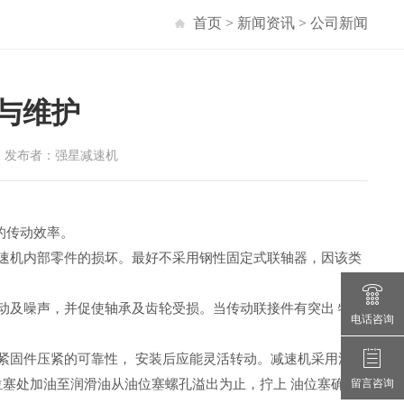
首页
>
新闻资讯
>
公司新闻
与维护
护 发布者：强星减速机
的传动效率。
减速机内部零件的损坏。最好不采用钢性固定式联轴器，因该类
动及噪声，并促使轴承及齿轮受损。当传动联接件有突出 物或
电话咨询
紧固件压紧的可靠性， 安装后应能灵活转动。减速机采用油池
塞处加油至润滑油从油位塞螺孔溢出为止，拧上 油位塞确定
留言咨询