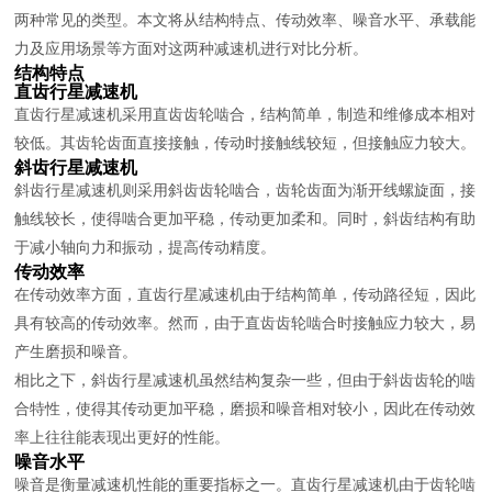
两种常见的类型。本文将从结构特点、传动效率、噪音水平、承载能
力及应用场景等方面对这两种减速机进行对比分析。
结构特点
直齿行星减速机
直齿行星减速机采用直齿齿轮啮合，结构简单，制造和维修成本相对
较低。其齿轮齿面直接接触，传动时接触线较短，但接触应力较大。
斜齿行星减速机
斜齿行星减速机则采用斜齿齿轮啮合，齿轮齿面为渐开线螺旋面，接
触线较长，使得啮合更加平稳，传动更加柔和。同时，斜齿结构有助
于减小轴向力和振动，提高传动精度。
传动效率
在传动效率方面，直齿行星减速机由于结构简单，传动路径短，因此
具有较高的传动效率。然而，由于直齿齿轮啮合时接触应力较大，易
产生磨损和噪音。
相比之下，斜齿行星减速机虽然结构复杂一些，但由于斜齿齿轮的啮
合特性，使得其传动更加平稳，磨损和噪音相对较小，因此在传动效
率上往往能表现出更好的性能。
噪音水平
噪音是衡量减速机性能的重要指标之一。直齿行星减速机由于齿轮啮