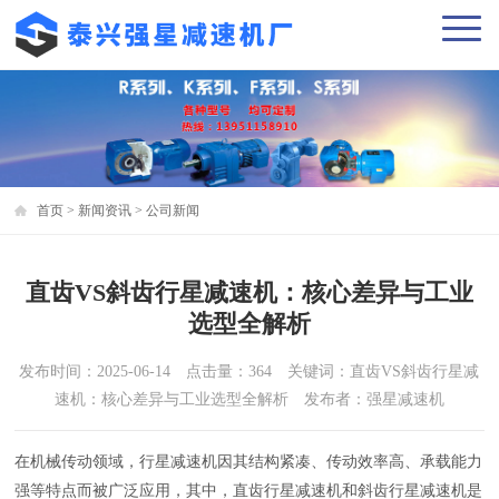
首页
>
新闻资讯
>
公司新闻
直齿VS斜齿行星减速机：核心差异与工业
选型全解析
发布时间：2025-06-14 点击量：364 关键词：直齿VS斜齿行星减
速机：核心差异与工业选型全解析 发布者：强星减速机
在机械传动领域，行星减速机因其结构紧凑、传动效率高、承载能力
强等特点而被广泛应用，其中，直齿行星减速机和斜齿行星减速机是