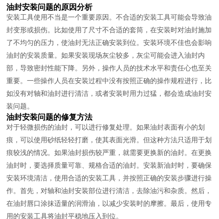
油封安装问题的原因分析
安装工具使用不当是一个重要原因。不合适的安装工具可能会导致油
封变形或损伤。比如使用了尺寸不合适的套筒，在安装时对油封施加
了不均匀的压力，使油封无法正确安装到位。安装环境不佳也会影响
油封的安装质量。如果安装现场灰尘较多，灰尘可能会进入油封内
部，导致密封性能下降。另外，操作人员的技术水平和责任心也至关
重要。一些操作人员在安装过程中没有按照正确的操作规程进行，比
如没有对轴和油封进行清洁，或者安装时用力过猛，都会造成油封安
装问题。
油封安装问题的修复方法
对于轻微损伤的油封，可以进行修复处理。如果油封表面有小的划
痕，可以使用砂纸轻轻打磨，使其表面光滑。但这种方法只适用于划
痕较浅的情况。如果油封损伤较严重，就需要更换新的油封。在更换
油封时，要选择质量可靠、规格合适的油封。安装新油封时，要确保
安装环境清洁，使用合适的安装工具，并按照正确的安装步骤进行操
作。首先，对轴和油封安装部位进行清洁，去除油污和杂质。然后，
在油封唇口涂抹适量的润滑油，以减少安装时的摩擦。最后，使用专
用的安装工具将油封平稳地压入到位。