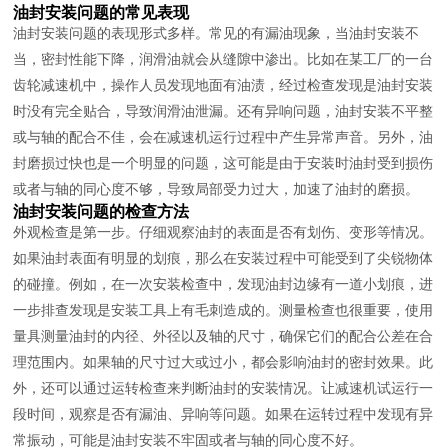
油封安装问题的常见表现
油封安装问题的表现形式多样。常见的有漏油现象，当油封安装不
当，密封性能下降，润滑油就会从缝隙中渗出。比如在某工厂的一台
齿轮减速机中，操作人员发现地面有油渍，经过检查发现是油封安装
时没有完全贴合，导致润滑油泄漏。还有异响问题，油封安装不平整
或与轴的配合不佳，会在减速机运行过程中产生异常声音。另外，油
封磨损过快也是一个明显的问题，这可能是由于安装时油封受到损伤
或者与轴的同心度不够，导致局部受力过大，加速了油封的磨损。
油封安装问题的检查方法
外观检查是第一步。仔细观察油封的表面是否有划伤、变形等情况。
如果油封表面有明显的划痕，那么在安装过程中可能受到了尖锐物体
的碰撞。例如，在一次安装检查中，发现油封边缘有一道小划痕，进
一步排查发现是安装工具上有毛刺造成的。测量检查也很重要，使用
量具测量油封的内径、外径以及轴的尺寸，确保它们的配合公差在合
理范围内。如果轴的尺寸过大或过小，都会影响油封的密封效果。此
外，还可以通过运转检查来判断油封的安装情况。让减速机试运行一
段时间，观察是否有漏油、异响等问题。如果在运转过程中发现有异
常振动，可能是油封安装不牢固或者与轴的同心度不好。