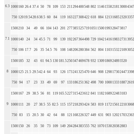
6.3
1000
160
26.4
37.4
50
78
109
153
211
294
400
548
802
1146
1558
2181
3000
434
750
120
19.54
28.6
38.5
60
84
119
163
227
308
422
618
884
1213
1685
2320
335
1500
210
34
49
66
104
143
201
277
385
525
719
1051
1500
1993
2847
3817
7.1
1000
140
24
34
45.5
71
99
139
192
267
364
498
729
1042
1416
1983
2731
395
750
106
17.7
26
35
54.5
76
108
148
206
280
384
562
804
1103
1532
2109
305
1500
185
32
43
61
94.5
130
181.5
250
347
469
678
932
1309
1869
2489
3520
8
1000
125
21.5
29.5
42.4
64
93
126
173
241
325
470
646
908
1298
1730
2447
339
750
94
17
23
33
49
69
97
133
186
251
362
498
700
1000
1333
1887
261
1500
167
29
38.5
56
81
119
165.5
227
315
423
612
841
1182
1689
2248
3183
9
1000
111
20
27
38.5
55
82.5
115
157
218
293
424
583
819
1172
1561
2210
306
750
83
15
20.5
30
42
64
88
121
168
226
327
449
631
903
1202
1703
236
1500
150
26
35
50
73
109
149
204
284
383
555
762
1070
1530
2038
2883