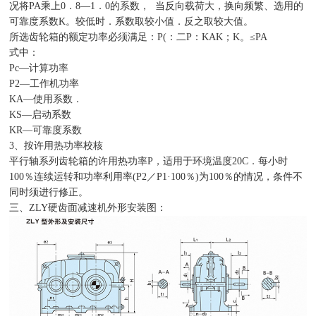
况将PA乘上0．8—1．0的系数， 当反向载荷大，换向频繁、选用的
可靠度系数K。较低时．系数取较小值．反之取较大值。
所选齿轮箱的额定功率必须满足：P(：二P：KAK；K。≤PA
式中：
Pc—计算功率
P2—工作机功率
KA—使用系数．
KS—启动系数
KR—可靠度系数
3、按许用热功率校核
平行轴系列齿轮箱的许用热功率P，适用于环境温度20C．每小时
100％连续运转和功率利用率(P2／P1·100％)为100％的情况，条件不
同时须进行修正。
三、ZLY硬齿面减速机外形安装图：