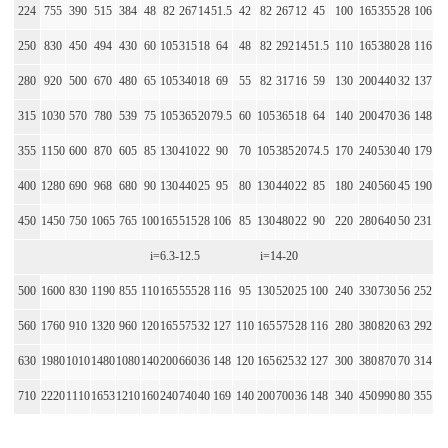
224
755
390
515
384
48
82
267
14
51.5
42
82
267
12
45
100
165
355
28
106
250
830
450
494
430
60
105
315
18
64
48
82
292
14
51.5
110
165
380
28
116
280
920
500
670
480
65
105
340
18
69
55
82
317
16
59
130
200
440
32
137
315
1030
570
780
539
75
105
365
20
79.5
60
105
365
18
64
140
200
470
36
148
355
1150
600
870
605
85
130
410
22
90
70
105
385
20
74.5
170
240
530
40
179
400
1280
690
968
680
90
130
440
25
95
80
130
440
22
85
180
240
560
45
190
450
1450
750
1065
765
100
165
515
28
106
85
130
480
22
90
220
280
640
50
231
i=6.3-12.5 i=14-20
500
1600
830
1190
855
110
165
555
28
116
95
130
520
25
100
240
330
730
56
252
560
1760
910
1320
960
120
165
575
32
127
110
165
575
28
116
280
380
820
63
292
630
1980
1010
1480
1080
140
200
660
36
148
120
165
625
32
127
300
380
870
70
314
710
2220
1110
1653
1210
160
240
740
40
169
140
200
700
36
148
340
450
990
80
355