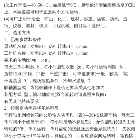
(3)工作环境—40_50~'C．如果低于0℃．启动前润滑油应预热至0℃以
上。本减速器可用于正反两个方向运转。
(4)可广泛用于冶金、矿山、化工、建材、起重、运输、纺织、造
纸、仪器、塑料、橡胶、工程机械、能源等工业部门。
二、选用方法
1、已知参数和条件
原动机名称，功率P1= kW 转速n1= r／min
工作机名称，功率P2= kW 转速n2= r／min
要求的传动比i=n、／n，
每天工作小时数 h，每小时启动次数 次，每小时运转周期 ％．
负荷特点(平稳、冲击、严重冲击)．可靠度要求(一般、较高、高)
环境温度 ℃，现场散热条件，冷却水温度 ℃
联轴器型式．齿轮轴轴伸上是否还要承受其他附加力
装配方式 型，输出轴旋向(双向旋转时请说明主旋向)
有无其他特殊要求
2、按额定功率选择规格型号
平行轴系列齿轮箱的公称输入功率P。(表9—20)按载荷平稳，每天工
作时间小于或等于10h，每小时启动不超过5次．允许启动转矩为工作
转矩的2倍。单向运转，单对齿轮的接触强度安全系数约为1，失效概
率小于或等于1％等条件计算确定的，，齿轮箱双向运转时．需视情