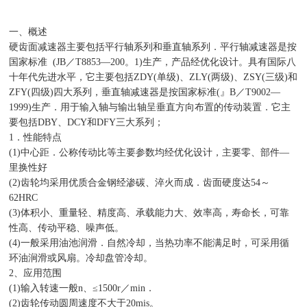
一、概述
硬齿面减速器主要包括平行轴系列和垂直轴系列．平行轴减速器是按
国家标准 (JB／T8853—200。1)生产，产品经优化设计。具有国际八
十年代先进水平，它主要包括ZDY(单级)、ZLY(两级)、ZSY(三级)和
ZFY(四级)四大系列，垂直轴减速器是按国家标准(』B／T9002—
1999)生产．用于输入轴与输出轴呈垂直方向布置的传动装置．它主
要包括DBY、DCY和DFY三大系列；
1．性能特点
(1)中心距．公称传动比等主要参数均经优化设计，主要零、部件—
里换性好
(2)齿轮均采用优质合金钢经渗碳、淬火而成．齿面硬度达54～
62HRC
(3)体积小、重量轻、精度高、承载能力大、效率高，寿命长，可靠
性高、传动平稳、噪声低。
(4)一般采用油池润滑．自然冷却，当热功率不能满足时，可采用循
环油涧滑或风扇。冷却盘管冷却。
2、应用范围
(1)输入转速一般n、≤1500r／min．
(2)齿轮传动圆周速度不大于20mis。