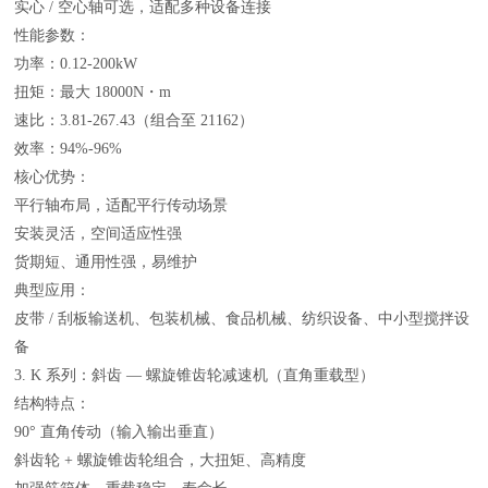
实心 / 空心轴可选，适配多种设备连接
性能参数：
功率：0.12-200kW
扭矩：最大 18000N・m
速比：3.81-267.43（组合至 21162）
效率：94%-96%
核心优势：
平行轴布局，适配平行传动场景
安装灵活，空间适应性强
货期短、通用性强，易维护
典型应用：
皮带 / 刮板输送机、包装机械、食品机械、纺织设备、中小型搅拌设
备
3. K 系列：斜齿 — 螺旋锥齿轮减速机（直角重载型）
结构特点：
90° 直角传动（输入输出垂直）
斜齿轮 + 螺旋锥齿轮组合，大扭矩、高精度