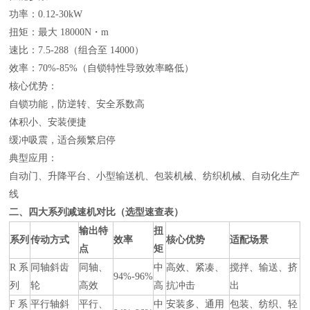
功率：0.12-30kW
扭矩：最大 18000N・m
速比：7.5-288（组合至 14000）
效率：70%-85%（自锁特性导致效率略低）
核心优势：
自锁功能，防逆转、安全系数高
体积小、安装便捷
缓冲吸震，适合频繁启停
典型应用：
自动门、升降平台、小型输送机、包装机械、纺织机械、自动化生产
线
二、四大系列减速机对比（选型速查表）
输出特
扭
系列
传动方式
效率
核心优势
适配场景
点
矩
R 系
同轴斜齿
同轴、
中
高效、紧凑、
搅拌、输送、挤
94%-96%
列
轮
高效
高
抗冲击
出
F 系
平行轴斜
平行、
中
安装多、通用
包装、纺织、轻