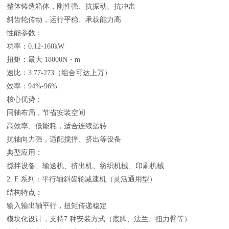
整体铸造箱体，刚性强、抗振动、抗冲击
斜齿轮传动，运行平稳、承载能力高
性能参数：
功率：0.12-160kW
扭矩：最大 18000N・m
速比：3.77-273（组合可达上万）
效率：94%-96%
核心优势：
同轴布局，节省安装空间
高效率、低能耗，适合连续运转
抗轴向力强，适配搅拌、挤出等设备
典型应用：
搅拌设备、输送机、挤出机、纺织机械、印刷机械
2. F 系列：平行轴斜齿轮减速机（灵活通用型）
结构特点：
输入输出轴平行，扭矩传递稳定
模块化设计，支持7 种安装方式（底脚、法兰、扭力臂等）