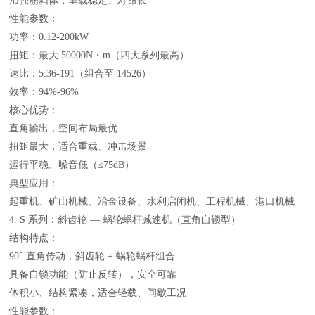
加强筋箱体，重载稳定、寿命长
性能参数：
功率：0.12-200kW
扭矩：最大 50000N・m（四大系列最高）
速比：5.36-191（组合至 14526）
效率：94%-96%
核心优势：
直角输出，空间布局最优
扭矩最大，适合重载、冲击场景
运行平稳、噪音低（≤75dB）
典型应用：
起重机、矿山机械、冶金设备、水利启闭机、工程机械、港口机械
4. S 系列：斜齿轮 — 蜗轮蜗杆减速机（直角自锁型）
结构特点：
90° 直角传动，斜齿轮 + 蜗轮蜗杆组合
具备自锁功能（防止反转），安全可靠
体积小、结构紧凑，适合轻载、间歇工况
性能参数：