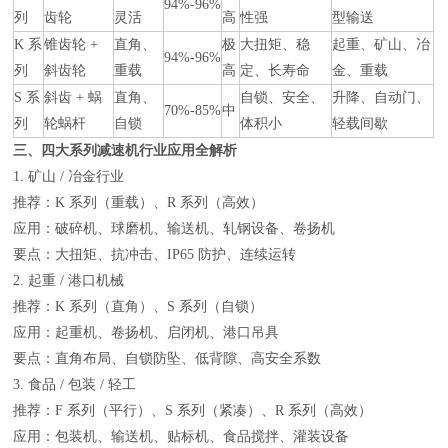
94%-96%
列
齿轮
灵活
高
性强
型输送
K 系
锥齿轮 +
直角、
极
大扭矩、稳
起重、矿山、冶
94%-96%
列
斜齿轮
重载
高
定、长寿命
金、重载
S 系
斜齿 + 蜗
直角、
自锁、安全、
升降、自动门、
70%-85%
中
列
轮蜗杆
自锁
体积小
轻载间歇
三、四大系列减速机行业应用全解析
1. 矿山 / 冶金行业
推荐：K 系列（重载）、R 系列（高效）
应用：破碎机、球磨机、输送机、轧钢设备、卷扬机
要点：大扭矩、抗冲击、IP65 防护、连续运转
2. 起重 / 港口机械
推荐：K 系列（直角）、S 系列（自锁）
应用：起重机、卷扬机、启闭机、港口吊具
要点：直角布局、自锁防坠、低背隙、高安全系数
3. 食品 / 包装 / 轻工
推荐：F 系列（平行）、S 系列（紧凑）、R 系列（高效）
应用：包装机、输送机、贴标机、食品搅拌、灌装设备