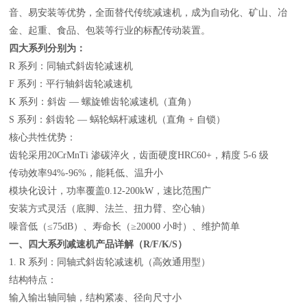
音、易安装等优势，全面替代传统减速机，成为自动化、矿山、冶
金、起重、食品、包装等行业的标配传动装置。
四大系列分别为：
R 系列：同轴式斜齿轮减速机
F 系列：平行轴斜齿轮减速机
K 系列：斜齿 — 螺旋锥齿轮减速机（直角）
S 系列：斜齿轮 — 蜗轮蜗杆减速机（直角 + 自锁）
核心共性优势：
齿轮采用20CrMnTi 渗碳淬火，齿面硬度HRC60+，精度 5-6 级
传动效率94%-96%，能耗低、温升小
模块化设计，功率覆盖0.12-200kW，速比范围广
安装方式灵活（底脚、法兰、扭力臂、空心轴）
噪音低（≤75dB）、寿命长（≥20000 小时）、维护简单
一
、四大系列减速机产品详解（R/F/K/S）
1. R 系列：同轴式斜齿轮减速机（高效通用型）
结构特点：
输入输出轴同轴，结构紧凑、径向尺寸小