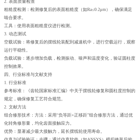
2. 表面质量检查
粗糙度检测：检测修复后的表面粗糙度（如Ra≤0.2μm），确保满足
啮合要求。
工具：使用表面粗糙度仪进行检测。
3. 动态测试
空载试验：将修复后的摆线轮装配到减速机中，进行空载运行，观察
运行平稳性。
负载试验：逐步增加负载，检测振动、噪声和温度变化，验证圆柱度
控制效果。
四、行业标准与文献支持
1. 行业标准
参考标准：《齿轮国家标准汇编》中关于摆线轮修复和圆柱度控制的
规定，确保修复工艺符合规范。
2. 文献方法
组合修形技术：方法：采用“负等距+正移距”组合修形方法，通过优
化转角修形量，均化齿面接触应力。
优势：显著减少最大接触力，延长摆线轮使用寿命。
仿真与试验验证：步骤：通过仿真软件（如ANSYS）模拟修形后的